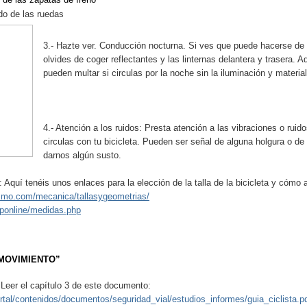
do de las ruedas
3.- Hazte ver. Conducción nocturna. Si ves que puede hacerse de 
olvides de coger reflectantes y las linternas delantera y trasera.
pueden multar si circulas por la noche sin la iluminación y material
4.- Atención a los ruidos: Presta atención a las vibraciones o ru
circulas con tu bicicleta. Pueden ser señal de alguna holgura o de
darnos algún susto.
 Aquí tenéis unos enlaces para la elección de la talla de la bicicleta y cómo
ismo
.
com
/
mecanica
/
tallasygeometrias
/
ponline
/
medidas
.
php
 MOVIMIENTO”
 Leer el capítulo 3 de este documento:
rtal/contenidos/documentos/seguridad_vial/estudios_informes/guia_ciclista.p