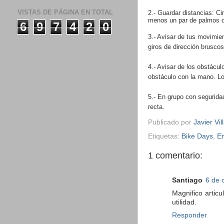
VISTAS DE PÁGINA EN TOTAL
2.- Guardar distancias: Ci
menos un par de palmos de 
6
9
7
4
2
0
3.- Avisar de tus movimie
giros de dirección bruscos,
4.- Avisar de los obstácul
obstáculo con la mano. Lo
5.- En grupo con segurida
recta.
Publicado por
Javier Vil
Etiquetas:
Bike Days
,
En
1 comentario:
Santiago
6 de 
Magnifico articu
utilidad.
Responder