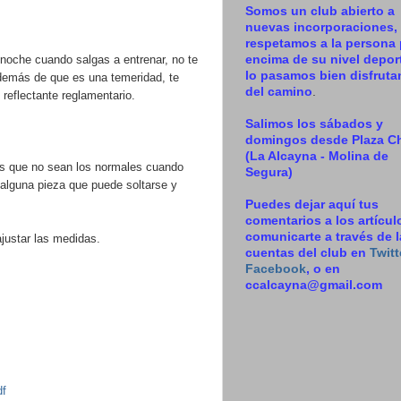
Somos un club abierto a
nuevas incorporaciones,
respetamos a la persona 
noche cuando salgas a entrenar, no te
encima de su nivel deport
lo pasamos bien disfrut
 Además de que es una temeridad, te
del camino
.
 reflectante reglamentario.
Salimos los sábados y
domingos desde Plaza C
(La Alcayna - Molina de
idos que no sean los normales cuando
Segura)
 alguna pieza que puede soltarse y
Puedes dejar aquí tus
comentarios a los artícul
comunicarte a través de 
 ajustar las medidas.
cuentas del club en
Twitt
Facebook
, o en
ccalcayna@gmail.com
df