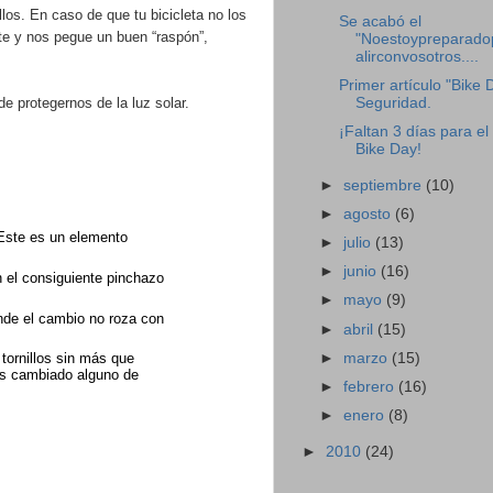
llos. En caso de que tu bicicleta no los
Se acabó el
nte y nos pegue un buen “raspón”,
"Noestoypreparado
alirconvosotros....
Primer artículo "Bike 
e protegernos de la luz solar.
Seguridad.
¡Faltan 3 días para el
Bike Day!
►
septiembre
(10)
►
agosto
(6)
 Este es un elemento
►
julio
(13)
►
junio
(16)
on el consiguiente pinchazo
►
mayo
(9)
nde el cambio no roza con
►
abril
(15)
►
marzo
(15)
 tornillos sin más que
as cambiado alguno de
►
febrero
(16)
►
enero
(8)
►
2010
(24)