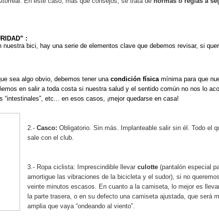
Altorreal. En este caso, más que consejos, se trata de
normas o reglas a se
RIDAD” :
n nuestra bici, hay una serie de elementos clave que debemos revisar, si quer
nque sea algo obvio, debemos tener una
condición física
mínima para que nues
emos en salir a toda costa si nuestra salud y el sentido común no nos lo ac
s “intestinales”, etc... en esos casos, ¡mejor quedarse en casa!
2.-
Casco:
Obligatorio. Sin más. Implanteable salir sin él. Todo el 
sale con el club.
3.- Ropa ciclista: Imprescindible llevar
culotte
(pantalón especial pa
amortigue las vibraciones de la bicicleta y el sudor), si no queremos
veinte minutos escasos. En cuanto a la camiseta, lo mejor es llevar 
la parte trasera, o en su defecto una camiseta ajustada, que se
amplia que vaya “ondeando al viento”.