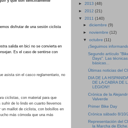
guir y que son sencillamente
►
2013
(48)
►
2012
(21)
▼
2011
(140)
►
diciembre
(9)
emos disfrutar de una sesión ciclista
►
noviembre
(12)
▼
octubre
(11)
tra salida en bici no se convierta en
¡Seguimos informand
onsejan. Es el caso de sentirse con
Segundo artículo "Bik
Days". Las técnicas
básicas...
Últimas noticias del C
que asista sin el casco reglamentario, no
DIA DE LA HISPANID
DE LA CABRA DE L
LEGION!!
Crónica de la Alejand
ra ciclistas, con material para que
Valverde
 sufrir de lo lindo en cuanto llevemos
Primer Bike Day
un maillot de ciclista, con bolsillos en
Crónica sábado 8/10/
rá mucho más cómoda que una más
Representación del C
la Marcha de Elche