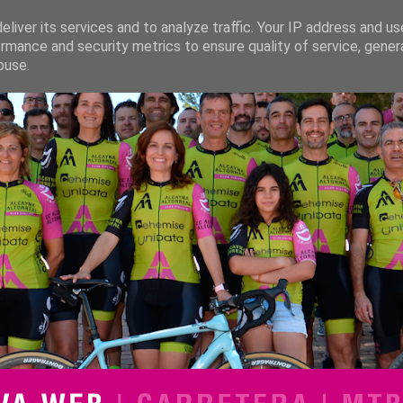
liver its services and to analyze traffic. Your IP address and u
rmance and security metrics to ensure quality of service, gene
buse.