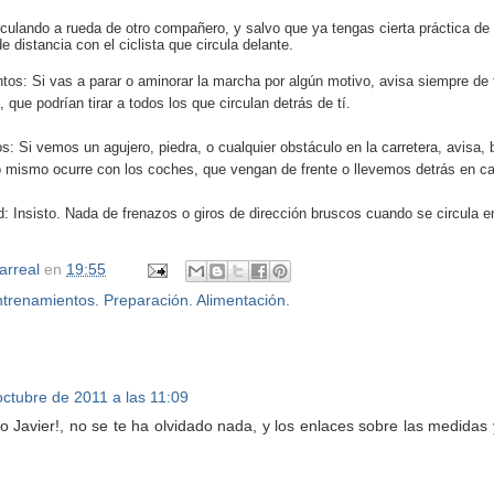
rculando a rueda de otro compañero, y salvo que ya tengas cierta práctica de 
distancia con el ciclista que circula delante.
ntos: Si vas a parar o aminorar la marcha por algún motivo, avisa siempre de
 que podrían tirar a todos los que circulan detrás de tí.
os: Si vemos un agujero, piedra, o cualquier obstáculo en la carretera, avisa, 
 mismo ocurre con los coches, que vengan de frente o llevemos detrás en ca
d: Insisto. Nada de frenazos o giros de dirección bruscos cuando se circula 
larreal
en
19:55
trenamientos. Preparación. Alimentación.
octubre de 2011 a las 11:09
lo Javier!, no se te ha olvidado nada, y los enlaces sobre las medidas 