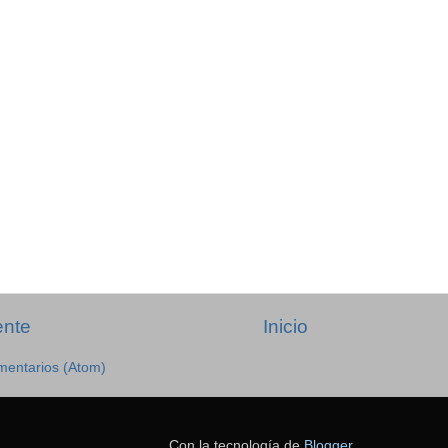
ente
Inicio
mentarios (Atom)
Con la tecnología de
Blogger
.