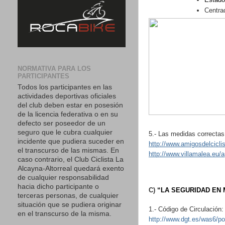
Centra
NORMATIVA PARA LOS
PARTICIPANTES
Todos los participantes en las
actividades deportivas oficiales
del club deben estar en posesión
de la licencia federativa o en su
defecto ser poseedor de un
seguro que le cubra cualquier
5.- Las medidas correctas:
incidente que pudiera suceder en
http
://
www
.
amigosdelcicl
el transcurso de las mismas. En
http
://
www
.
villamalea
.
eu
/
a
caso contrario, el Club Ciclista La
Alcayna-Altorreal quedará exento
de cualquier responsabilidad
hacia dicho participante o
C)
“LA SEGURIDAD EN
terceras personas, de cualquier
situación que se pudiera originar
1.- Código de Circulación:
en el transcurso de la misma.
http://www.dgt.es/was6/po