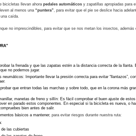
e bicicletas llevan ahora
pedales automáticos
y zapatillas apropiadas para e
 lleven al menos una
“puntera”
, para evitar que el pie se deslice hacia adela
 una caída.
nque no imprescindibles, para evitar que se nos metan los insectos, además d
URA”
obar la frenada y que las zapatas estén a la distancia correcta de la llanta.
l que no podemos jugar.
s neumáticos: Importante llevar la presión correcta para evitar “llantazos”, c
aer.
robar que entran todas las marchas y sobre todo, que en la corona más gra
 manillar, manetas de freno y sillín: Es fácil comprobar el buen ajuste de estos
over en parado estos componentes. En especial si la bicicleta es nueva, o h
 compruebes bien antes de salir.
ementos básicos a mantener
, para evitar riesgos durante nuestra ruta:
a:
 de las cubiertas
 de las zapatas de freno