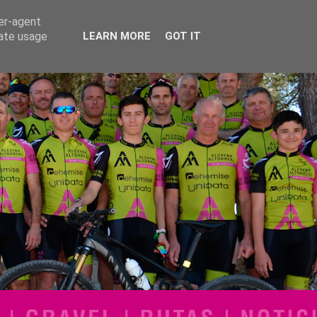
ser-agent
rate usage
LEARN MORE
GOT IT