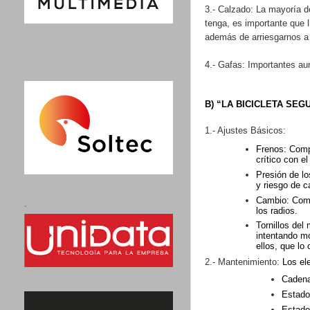
3.- Calzado: La mayoría d
tenga, es importante que
además de arriesgarnos a
4.- Gafas: Importantes au
B) “LA BICICLETA SEG
1.- Ajustes Básicos:
Frenos: Compr
crítico con e
Presión de lo
y riesgo de c
Cambio: Comp
.
los radios.
Tornillos del
intentando m
ellos, que lo
2.- Mantenimiento:
Los el
Caden
Estado
Estado