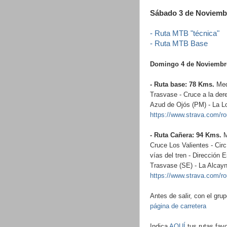
Sábado 3 de Noviembr
- Ruta MTB "técnica"
- Ruta MTB Base
Domingo 4 de Noviembre 
- Ruta base: 78 Kms.
Med
Trasvase - Cruce a la der
Azud de Ojós (PM) - La Lo
https://www.strava.com/r
- Ruta Cañera: 94
Kms.
M
Cruce Los Valientes - Circ
vías del tren - Dirección 
Trasvase (SE) - La Alcay
https://www.strava.com/r
Antes de salir, con el gr
página de carretera
Indica
AQUÍ
tus rutas fav