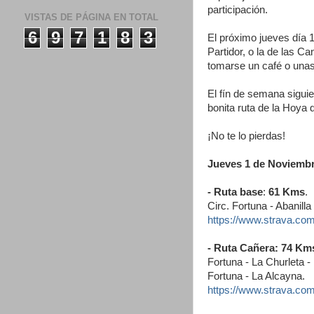
participación.
VISTAS DE PÁGINA EN TOTAL
6
9
7
1
8
3
El próximo jueves día 
Partidor, o la de las C
tomarse un café o una
El fín de semana sigui
bonita ruta de la Hoya
¡No te lo pierdas!
Jueves 1 de Noviembr
- Ruta base
:
61 Kms
.
Circ. Fortuna - Abanill
https://www.strava.co
- Ruta Cañera:
74 Km
Fortuna - La Churleta -
Fortuna - La Alcayna.
https://www.strava.co