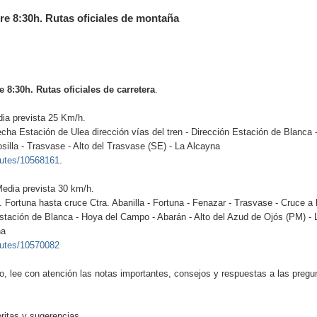
e 8:30h. Rutas oficiales de montaña
8:30h. Rutas oficiales de carretera
.
ia prevista 25 Km/h.
echa Estación de Ulea dirección vías del tren - Dirección Estación de Blanca 
silla - Trasvase - Alto del Trasvase (SE) - La Alcayna
outes/10568161
.
edia prevista 30 km/h.
. Fortuna hasta cruce Ctra. Abanilla - Fortuna - Fenazar - Trasvase - Cruce a
Estación de Blanca - Hoya del Campo - Abarán - Alto del Azud de Ojós (PM) - La
na
outes/10570082
upo, lee con atención las notas importantes, consejos y respuestas a las preg
oritas
y sugerencias.