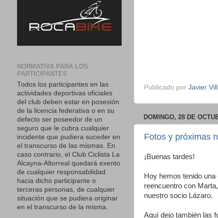
NORMATIVA PARA LOS
PARTICIPANTES
Todos los participantes en las
Publicado por
Javier Vil
actividades deportivas oficiales
del club deben estar en posesión
de la licencia federativa o en su
DOMINGO, 28 DE OCTUB
defecto ser poseedor de un
seguro que le cubra cualquier
Fotos y próximas r
incidente que pudiera suceder en
el transcurso de las mismas. En
caso contrario, el Club Ciclista La
¡Buenas tardes!
Alcayna-Altorreal quedará exento
de cualquier responsabilidad
Hoy hemos tenido una c
hacia dicho participante o
reencuentro con Marta, 
terceras personas, de cualquier
nuestro socio Lázaro.
situación que se pudiera originar
en el transcurso de la misma.
Aquí dejo también las f