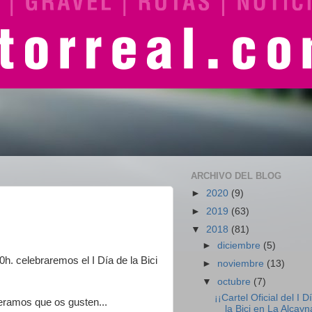
ARCHIVO DEL BLOG
►
2020
(9)
►
2019
(63)
▼
2018
(81)
►
diciembre
(5)
 celebraremos el I Día de la Bici
►
noviembre
(13)
▼
octubre
(7)
¡¡Cartel Oficial del I D
eramos que os gusten...
la Bici en La Alcayn