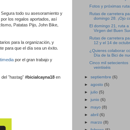
Fotos y próximas ruta
e Segura todo su asesoramiento y
Rutas de carretera pa
domingo 28. ¡Ojo co
por los regalos aportados, así
lismo, Patatas Pijo, John Bike,
El domingo 21, ruta a 
Virgen del Buen Su
Rutas de carretera pa
tarios para la organización, y
12 y el 14 de octub
e para que el día sea un éxito.
¿Quieres colaborar co
Día de la Bici de nu
timedia
por el gran trabajo y
Cinco mil setecientos
veintiséis
►
septiembre
(6)
 del "hastag"
#bicialcayna18
en
►
agosto
(5)
►
julio
(5)
►
junio
(6)
►
mayo
(8)
►
abril
(6)
►
marzo
(8)
►
febrero
(6)