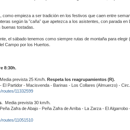
1, como empieza a ser tradición en los festivos que caen entre sema
anteras según la "caña" que apetezca a los asistentes, con parada en 
s buenas tostadas.
ente, el sábado tenemos como siempre rutas de montaña para elegir (b
 del Campo por los Huertos.
e 8:30h.
 Media prevista 25 Km/h.
Respeta los reagrupamientos (R).
a - El Partidor - Macisvenda - Barinas - Los Collares (Almuerzo) - Circ
m/routes/11332599
s
. Media prevista 30 km/h.
 Peña Zafra de Abajo - Peña Zafra de Arriba - La Zarza - El Algarrobo 
m/routes/11051510