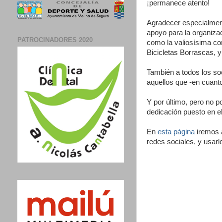
¡permanece atento!
Agradecer especialment
apoyo para la organizac
PATROCINADORES 2020
como la valiosísima co
Bicicletas Borrascas, 
También a todos los soc
aquellos que -en cuanto
Y por último, pero no p
dedicación puesto en el
En
esta página
iremos a
redes sociales, y usarlo