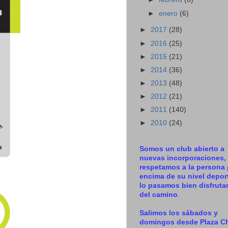
►
enero
(6)
►
2017
(28)
►
2016
(25)
►
2015
(21)
►
2014
(36)
►
2013
(48)
►
2012
(21)
►
2011
(140)
►
2010
(24)
Somos un club abierto a
nuevas incorporaciones,
respetamos a la persona 
encima de su nivel deport
lo pasamos bien disfrut
del camino
.
Salimos los sábados y
domingos desde Plaza C