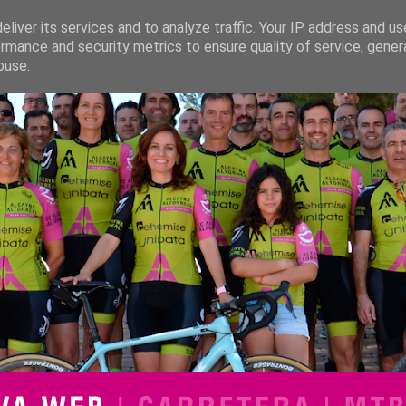
liver its services and to analyze traffic. Your IP address and u
rmance and security metrics to ensure quality of service, gene
buse.