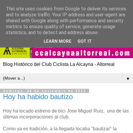
This site uses cookies from Google to deliver its services
and to analyze traffic. Your IP address and user-agent are
shared with Google along with performance and security
metrics to ensure quality of service, generate usage
statistics, and to detect and address abuse.
LEARN MORE
GOT IT
Blog Histórico del Club Ciclista La Alcayna - Altorreal
▼
domingo, 26 de noviembre de 2017
Hoy ha habido bautizo
Hoy ha tocado estreno de bici Jose Miguel Ruiz, una de las
últimas incorporaciones al club.
Como ya es tradición, a la llegada tocaba "bautizar" la