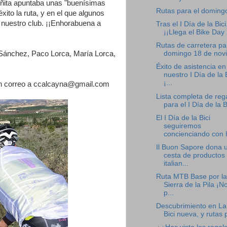
eñita apuntaba unas "buenísimas
Rutas para el doming
to la ruta, y en el que algunos
 nuestro club. ¡¡Enhorabuena a
Tras el I Día de la Bici.
¡¡Llega el Bike Day 
Rutas de carretera pa
 Sánchez, Paco Lorca, María Lorca,
domingo 18 de nov
Éxito de asistencia en
nuestro I Día de la B
¡...
a un correo a ccalcayna@gmail.com
Lista completa de reg
para el I Día de la Bi
El I Día de la Bici
seguiremos
concienciando con l.
Il Buon Sapore dona 
cesta de productos
italian...
Ruta MTB Base por la
Sierra de la Pila ¡No
p...
Descubrimiento en La
Bici nueva, y rutas p