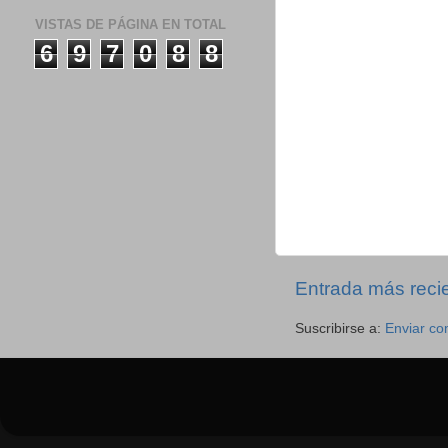
VISTAS DE PÁGINA EN TOTAL
6
9
7
0
8
8
Entrada más reci
Suscribirse a:
Enviar co