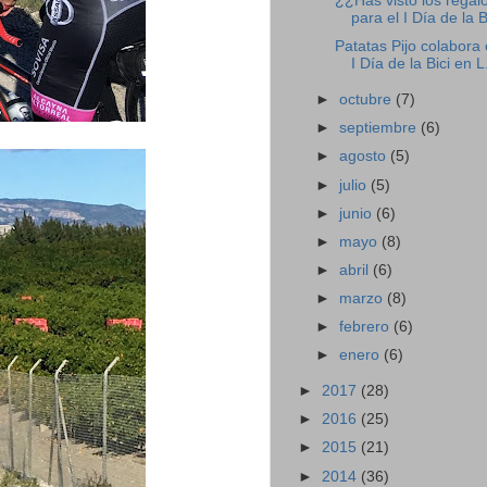
¿¿Has visto los regal
para el I Día de la Bi
Patatas Pijo colabora 
I Día de la Bici en L.
►
octubre
(7)
►
septiembre
(6)
►
agosto
(5)
►
julio
(5)
►
junio
(6)
►
mayo
(8)
►
abril
(6)
►
marzo
(8)
►
febrero
(6)
►
enero
(6)
►
2017
(28)
►
2016
(25)
►
2015
(21)
►
2014
(36)