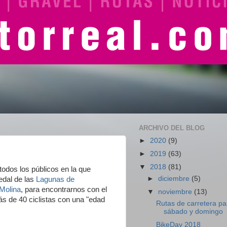
ARCHIVO DEL BLOG
►
2020
(9)
►
2019
(63)
▼
2018
(81)
todos los públicos en la que
►
diciembre
(5)
edal de las
Lagunas de
 Molina
, para encontrarnos con el
▼
noviembre
(13)
s de 40 ciclistas con una "edad
Rutas de carretera pa
sábado y domingo
BikeDay 2018