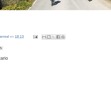
larreal
en
18:13
s:
ario