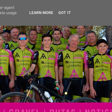
ser-agent
rate usage
LEARN MORE
GOT IT