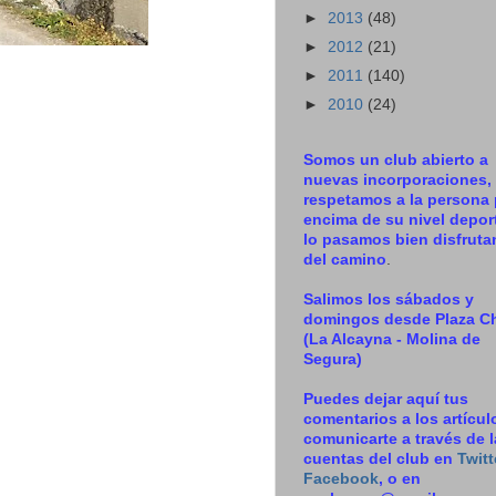
►
2013
(48)
►
2012
(21)
►
2011
(140)
►
2010
(24)
Somos un club abierto a
nuevas incorporaciones,
respetamos a la persona 
encima de su nivel deport
lo pasamos bien disfrut
del camino
.
Salimos los sábados y
domingos desde Plaza C
(La Alcayna - Molina de
Segura)
Puedes dejar aquí tus
comentarios a los artícul
comunicarte a través de 
cuentas del club en
Twitt
Facebook
, o en