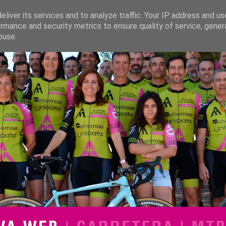
liver its services and to analyze traffic. Your IP address and u
rmance and security metrics to ensure quality of service, gene
buse.