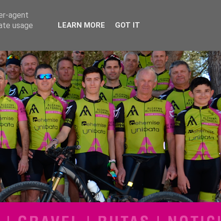
ser-agent
rate usage
LEARN MORE
GOT IT