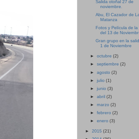
Salida otoñal 27 de
noviembre.
Abu, El Cazador de L
Matanza
Fotos y Película de la
del 13 de Noviembr
Gran grupo en la salid
1 de Noviembre
►
octubre
(2)
►
septiembre
(2)
►
agosto
(2)
►
julio
(1)
►
junio
(3)
►
abril
(2)
►
marzo
(2)
►
febrero
(2)
►
enero
(3)
►
2015
(21)