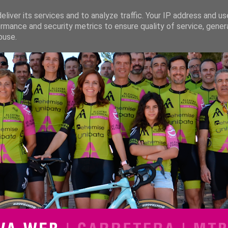
liver its services and to analyze traffic. Your IP address and u
rmance and security metrics to ensure quality of service, gene
buse.