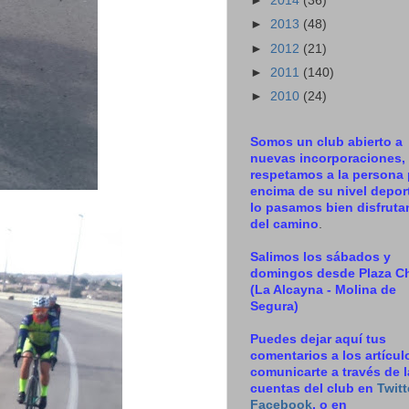
►
2014
(36)
►
2013
(48)
►
2012
(21)
►
2011
(140)
►
2010
(24)
Somos un club abierto a
nuevas incorporaciones,
respetamos a la persona 
encima de su nivel deport
lo pasamos bien disfrut
del camino
.
Salimos los sábados y
domingos desde Plaza C
(La Alcayna - Molina de
Segura)
Puedes dejar aquí tus
comentarios a los artícul
comunicarte a través de 
cuentas del club en
Twitt
Facebook
, o en