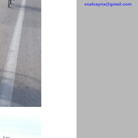
ccalcayna@gmail.com