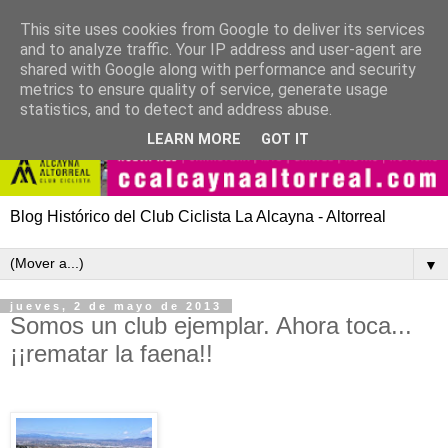
This site uses cookies from Google to deliver its services
and to analyze traffic. Your IP address and user-agent are
shared with Google along with performance and security
metrics to ensure quality of service, generate usage
statistics, and to detect and address abuse.
LEARN MORE
GOT IT
Blog Histórico del Club Ciclista La Alcayna - Altorreal
▼
jueves, 2 de mayo de 2013
Somos un club ejemplar. Ahora toca...
¡¡rematar la faena!!