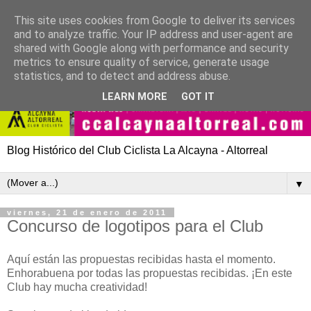
This site uses cookies from Google to deliver its services
and to analyze traffic. Your IP address and user-agent are
shared with Google along with performance and security
metrics to ensure quality of service, generate usage
statistics, and to detect and address abuse.
LEARN MORE
GOT IT
Blog Histórico del Club Ciclista La Alcayna - Altorreal
▼
viernes, 21 de enero de 2011
Concurso de logotipos para el Club
Aquí están las propuestas recibidas hasta el momento.
Enhorabuena por todas las propuestas recibidas. ¡En este
Club hay mucha creatividad!