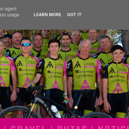
ser-agent
rate usage
LEARN MORE
GOT IT