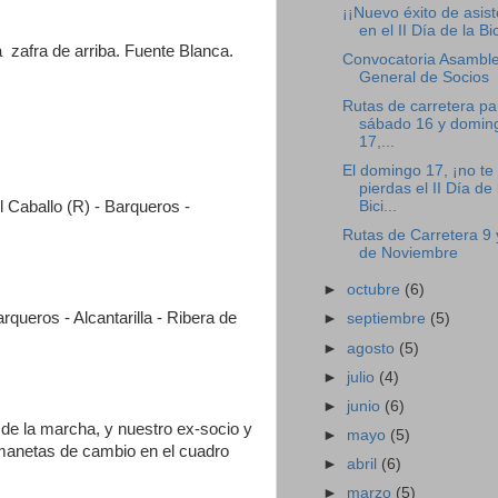
¡¡Nuevo éxito de asist
en el II Día de la Bic
a zafra de arriba. Fuente Blanca.
Convocatoria Asambl
General de Socios
Rutas de carretera pa
sábado 16 y domin
17,...
El domingo 17, ¡no te
pierdas el II Día de 
el Caballo (R) - Barqueros -
Bici...
Rutas de Carretera 9 
de Noviembre
►
octubre
(6)
arqueros - Alcantarilla - Ribera de
►
septiembre
(5)
►
agosto
(5)
►
julio
(4)
►
junio
(6)
o de la marcha, y nuestro ex-socio y
►
mayo
(5)
manetas de cambio en el cuadro
►
abril
(6)
►
marzo
(5)