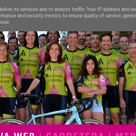
liver its services and to analyze traffic. Your IP address and u
rmance and security metrics to ensure quality of service, gene
buse.