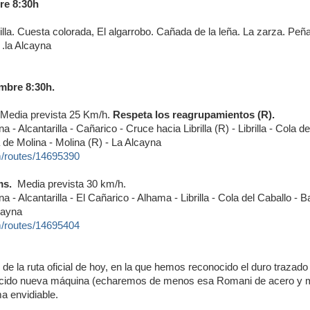
re 8:30h
lla. Cuesta colorada, El algarrobo. Cañada de la leña. La zarza. Peñ
.la Alcayna
mbre 8:30h.
Media prevista 25 Km/h.
R
espeta los reagrupamientos (R).
a - Alcantarilla - Cañarico - Cruce hacia Librilla (R) - Librilla - Cola d
a de Molina - Molina (R) - La Alcayna
m/routes/14695390
ms.
Media prevista 30 km/h.
a - Alcantarilla - El Cañarico - Alhama - Librilla - Cola del Caballo - B
cayna
m/routes/14695404
 de la ruta oficial de hoy, en la que hemos reconocido el duro trazad
lucido nueva máquina (echaremos de menos esa Romani de acero y 
a envidiable.