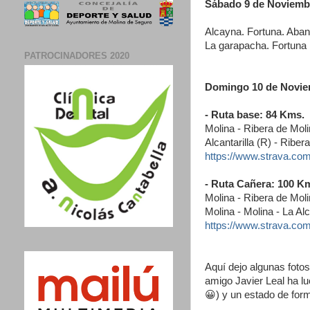
Sábado 9 de Noviemb
Alcayna. Fortuna. Abani
La garapacha. Fortuna 
PATROCINADORES 2020
Domingo 10 de Novie
- Ruta base: 84 Kms.
Molina - Ribera de Molin
Alcantarilla (R) - Riber
https://www.strava.co
- Ruta Cañera: 100
K
Molina - Ribera de Molin
Molina - Molina - La Al
https://www.strava.co
Aquí dejo algunas fotos
amigo Javier Leal ha 
😀) y un estado de form