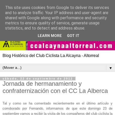
This site uses cookies from Google to deliver its services
and to analyze traffic. Your IP address and user-agent are
shared with Google along with performance and security
metrics to ensure quality of service, generate usage
statistics, and to detect and address abuse.
LEARN MORE
GOT IT
Blog Histórico del Club Ciclista La Alcayna - Altorreal
▼
sábado, 22 de septiembre de 2012
Jornada de hermanamiento y
confraternización con el CC La Alberca
Tal y como se ha comentado recientemente en el último artículo y
corroborado por Fernando, informamos de que este domingo 23 de
septiembre vamos a recibir la visita de los compañeros del club ciclista la